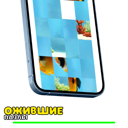
Ожившие
пазлы