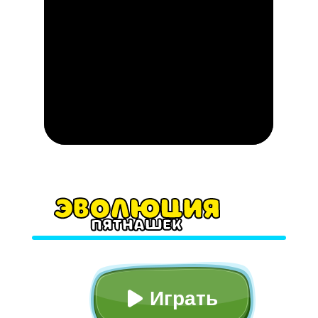
Эволюция
пятнашек
Играть