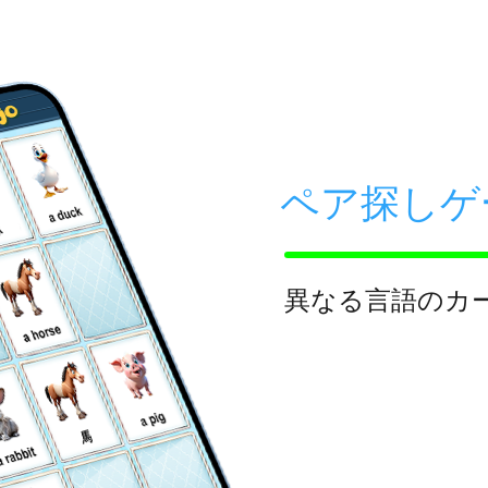
ペア探しゲ
豚
異なる言語のカ
馬