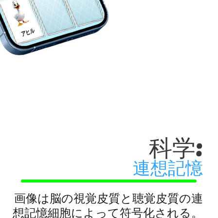
アヒル
科学:
連想記憶
画像は脳の視覚皮質と聴覚皮質の連
想記憶細胞によって符号化される。