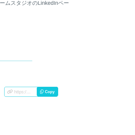
タジオのLinkedInペー
https://appscorporation.com/jp/jobs.html
Copy