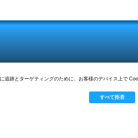
び第三者は、主に追跡とターゲティングのために、お客様のデバイス上で C
会社概要
ゲーム
ビジョン
すべて拒否
プラ