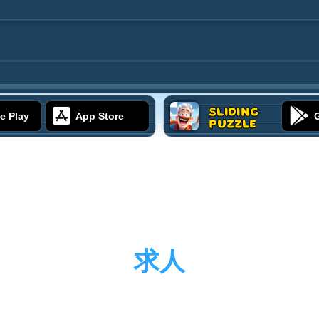
Sliding
e Play
App Store
Puzzle
求人