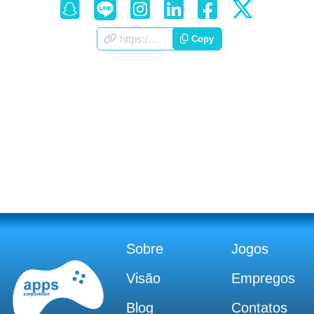
https://appscorporation.com/pt/jobs.html
Copy
Sobre
Jogos
Visão
Empregos
Blog
Contatos