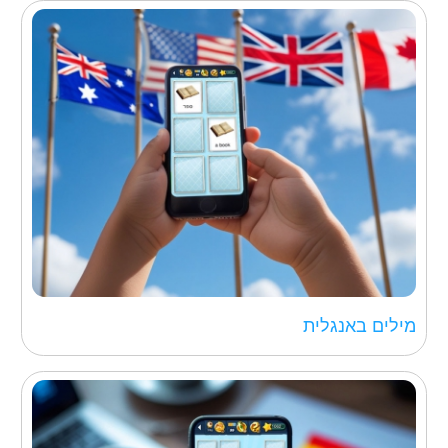
האבולוציה
של 15 משחקי פאזל
אנימציה ווידאו בפנים
קרא עוד...
מילים באנגלית