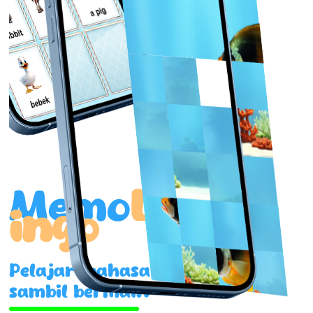
kuda
bebek
Memo
L
ingo
Pelajari bahasa
sambil bermain