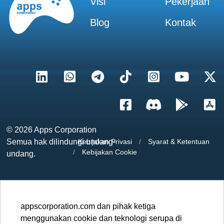
Visi
Pekerjaan
Blog
Kontak
Evolusi
dari 15
permainan
puzzle
© 2026
Apps Corporation
Animasi dan video di
Semua hak dilindungi undang-
Kebijakan Privasi
/
Syarat & Ketentuan
dalam
/
Kebijakan Cookie
undang.
Lebih...
appscorporation.com dan pihak ketiga
menggunakan cookie dan teknologi serupa di