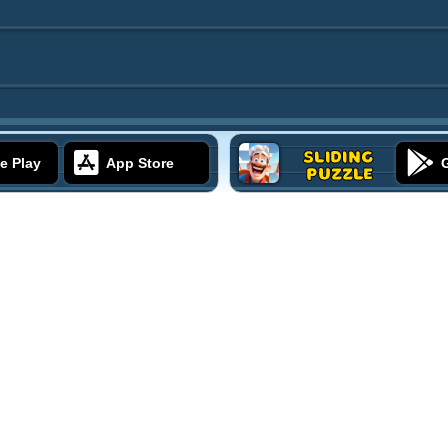
Sliding
e Play
App Store
Puzzle