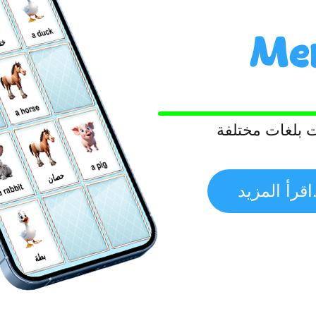
Me
خن
 بلغات مختلفة
حصان
...
بطة