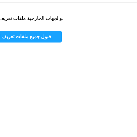
تستخدم appscorporation.com والجهات الخارجية ملفات تعريف الارتباط وتقنيات مماثلة على جهازك بشكل أساسي للتتبع والاستهداف.
https://appscorporation.com/ar/games.html
Copy
قبول جميع ملفات تعريف ال
جهات الاتصال
المدونة
الوظ