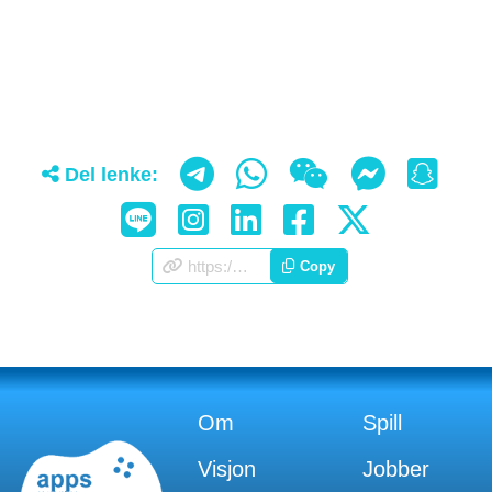
Del lenke:
https://appscorporation.com/no/games.html
Copy
Om
Spill
Visjon
Jobber