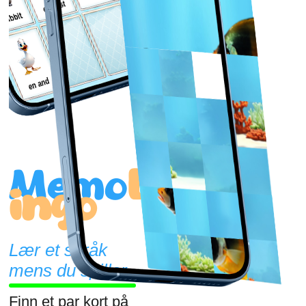
en hest
en and
Memo
L
ingo
Lær et språk
mens du spiller
Finn et par kort på