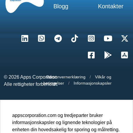
Blogg
Kontakter
Utvikling
en
av 15 puslespill
Animasjon og video
© 2026
Apps Corporation
Personvernerklæring
/
Vilkår og
inni
betingelser
/
Informasjonskapsler
Alle rettigheter forbeholdt.
Mer...
appscorporation.com og tredjeparter bruker
informasjonskapsler og lignende teknologier på
enheten din hovedsakelig for sporing og målretting.