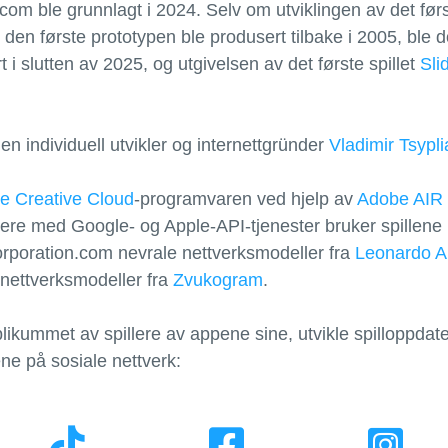
com ble grunnlagt i 2024. Selv om utviklingen av det førs
den første prototypen ble produsert tilbake i 2005, bl
 i slutten av 2025, og utgivelsen av det første spillet
Sli
n individuell utvikler og internettgründer
Vladimir Tsypli
e Creative Cloud
-programvaren ved hjelp av
Adobe AIR
e med Google- og Apple-API-tjenester bruker spillene u
orporation.com nevrale nettverksmodeller fra
Leonardo A
nettverksmodeller fra
Zvukogram
.
likummet av spillere av appene sine, utvikle spilloppda
ne på sosiale nettverk: