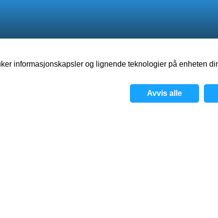
ker informasjonskapsler og lignende teknologier på enheten din
Om
Spill
Visjon
Avvis alle
Personvernerklærin