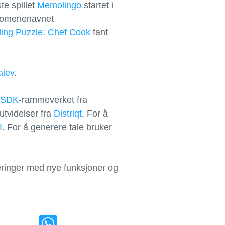
te spillet
Memolingo
startet i
e domenenavnet
ding Puzzle: Chef Cook
fant
aiev
.
 SDK
-rammeverket fra
tvidelser fra
Distriqt
. For å
I
. For å generere tale bruker
teringer med nye funksjoner og