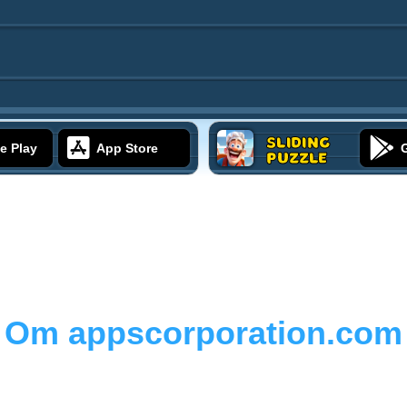
Sliding
e Play
App Store
Puzzle
Om appscorporation.com