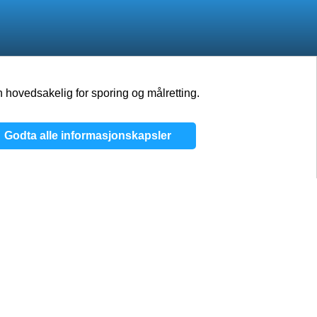
 hovedsakelig for sporing og målretting.
Jobber
Blogg
Kontakter
Godta alle informasjonskapsler
g
/
Vilkår og betingelser
/
Informasjonskapsler