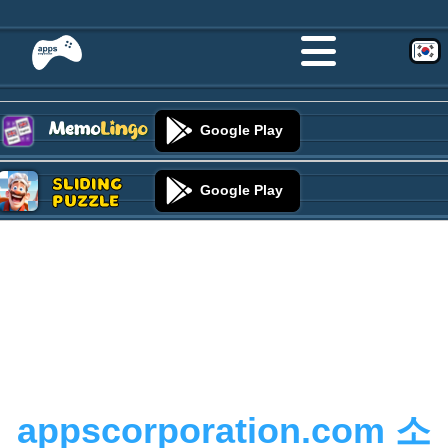
Google Play
Sliding
Google Play
Puzzle
appscorporation.com 소