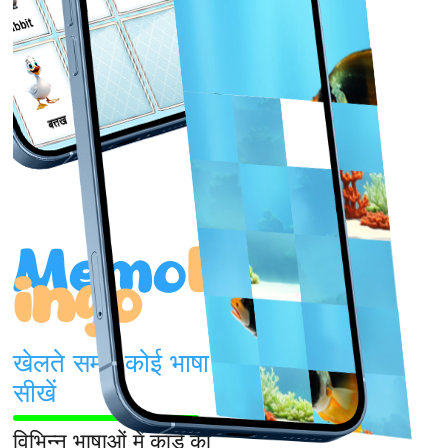
घोड़ा
बत्तख
Memo
L
ingo
खेलते समय कोई भाषा
सीखें
विभिन्न भाषाओं में कार्ड की