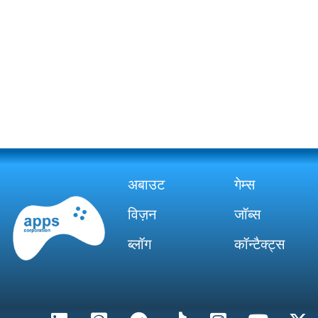
अबाउट
गेम्स
विज़न
जॉब्स
ब्लॉग
कॉन्टैक्ट्स