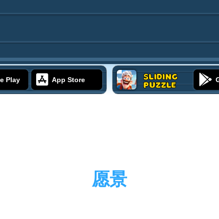
Sliding
e Play
App Store
Puzzle
愿景