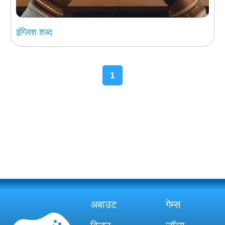
इंग्लिश शब्द
1
अबाउट
गेम्स