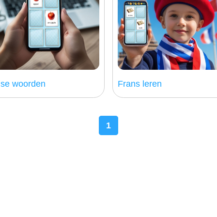
lse woorden
Frans leren
1