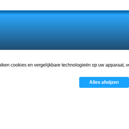
ken cookies en vergelijkbare technologieën op uw apparaat, voo
Over
Games
Visie
Alles afwijzen
Privacyb