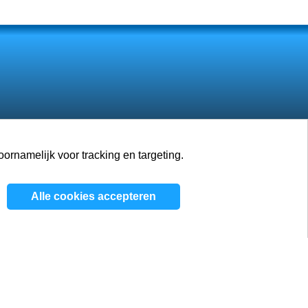
rnamelijk voor tracking en targeting.
Banen
Blog
Contacten
Alle cookies accepteren
eleid
/
Algemene voorwaarden
/
Cookiebeleid