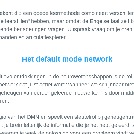
ekent dit: een goede leermethode combineert verschillend
e leerstijlen" hebben, maar omdat de Engelse taal zélf b
ende benaderingen vragen. Uitspraak vraag om je oren, 
Het default mode network
ïtieve ontdekkingen in de neurowetenschappen is de rol
twerk dat juist actief wordt wanneer we schijnbaar niet
t geheugen van eerder geleerde nieuwe kennis door midd
eren.
io van het DMN en speelt een sleutelrol bij geheugentra
je brein letterlijk de informatie die je net hebt geleerd,
t waarom je vaak de oplossing voor een probleem vindt w