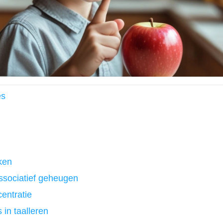
es
ken
ssociatief geheugen
entratie
 in taalleren