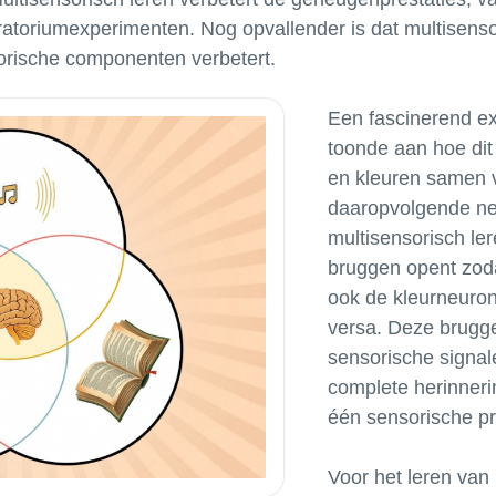
ratoriumexperimenten. Nog opvallender is dat multisensor
Een fascinerend ex
toonde aan hoe dit
en kleuren samen 
daaropvolgende neu
multisensorisch ler
bruggen opent zod
ook de kleurneuron
versa. Deze brugg
sensorische signal
complete herinneri
één sensorische pr
Voor het leren van