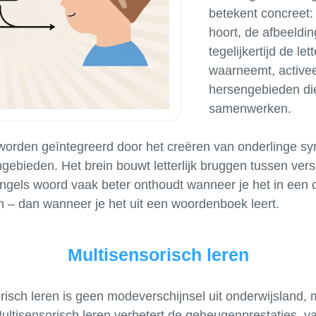
betekent concreet: 
hoort, de afbeeldin
tegelijkertijd de le
waarneemt, activee
hersengebieden di
samenwerken.
orden geïntegreerd door het creëren van onderlinge sy
ebieden. Het brein bouwt letterlijk bruggen tussen vers
ngels woord vaak beter onthoudt wanneer je het in een c
Multisensorisch leren
orisch leren is geen modeverschijnsel uit onderwijsland,
ltisensorisch leren verbetert de geheugenprestaties, van