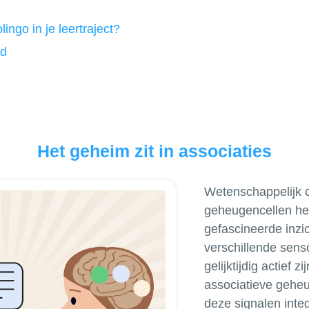
ngo in je leertraject?
id
Het geheim zit in associaties
Wetenschappelijk 
geheugencellen hee
gefascineerde inz
verschillende sens
gelijktijdig actief z
associatieve geheu
deze signalen inte