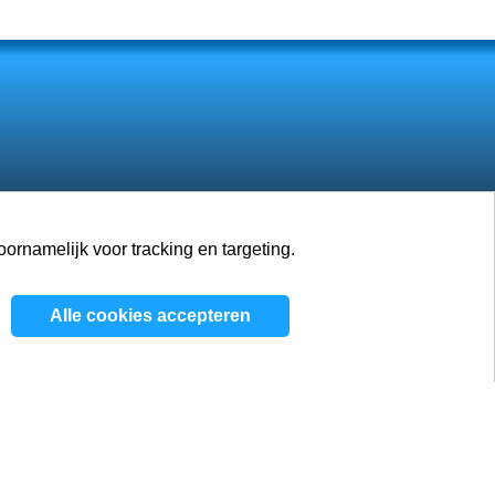
rnamelijk voor tracking en targeting.
Banen
Blog
Contacten
Alle cookies accepteren
eleid
/
Algemene voorwaarden
/
Cookiebeleid