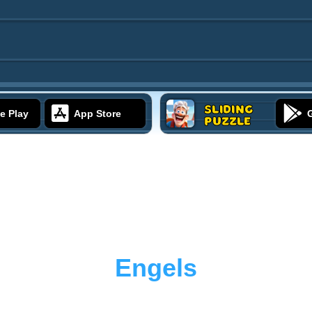
Sliding
e Play
App Store
Puzzle
Engels