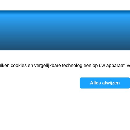
ken cookies en vergelijkbare technologieën op uw apparaat, voo
Over
Games
Visie
Alles afwijzen
Privacyb