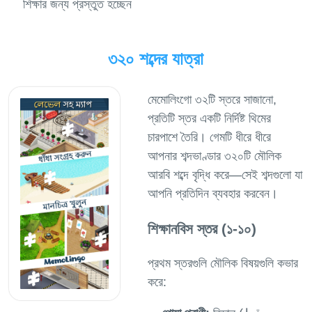
শিক্ষার জন্য প্রস্তুত হচ্ছেন
৩২০ শব্দের যাত্রা
মেমোলিংগো ৩২টি স্তরে সাজানো,
প্রতিটি স্তর একটি নির্দিষ্ট থিমের
চারপাশে তৈরি। গেমটি ধীরে ধীরে
আপনার শব্দভাণ্ডার ৩২০টি মৌলিক
আরবি শব্দে বৃদ্ধি করে—সেই শব্দগুলো যা
শিক্ষানবিস স্তর (১-১০)
প্রথম স্তরগুলি মৌলিক বিষয়গুলি কভার
করে: