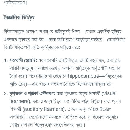
বৈজ্ঞানিক ভিত্তি
নিউরোসায়েন্স গবেষণা দেখায় যে মাল্টিসেন্সরি শিক্ষা—যেখানে একাধিক ইন্দ্রিয়
একসাথে ব্যবহার করা হয়—ভাষা অধিগ্রহণে অত্যন্ত কার্যকর। মেমোলিংগো
তিনটি শক্তিশালী স্মৃতি প্রক্রিয়াকে সক্রিয় করে:
সহযোগী মেমোরি:
যখন আপনি একটি চিত্র, একটি বাংলা শব্দ, এবং তার
আরবি সমতুল্য একসাথে দেখেন, আপনার মস্তিষ্ক শক্তিশালী সংযোগ
তৈরি করে। গবেষণায় দেখা গেছে যে hippocampus—মস্তিষ্কের
স্মৃতি কেন্দ্র—এই ধরনের সংযোগ তৈরিতে বিশেষভাবে সক্রিয় হয়।
দৃশ্যমান ও শ্রাবণ একীকরণ:
যারা প্রধানত চাক্ষুষ শিক্ষার্থী (visual
learners), তাদের জন্য চিত্র এবং লিখিত পাঠ্য নিখুঁত। যারা শ্রবণ
শিক্ষার্থী (auditory learners), তাদের জন্য অডিও উচ্চারণ
অপরিহার্য। মেমোলিংগো উভয়কে একত্রিত করে, যা গবেষণা অনুসারে
শেখার ফলাফল উল্লেখযোগ্যভাবে উন্নত করে।