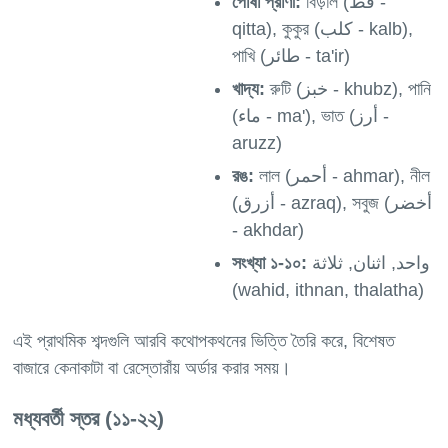
পোষা প্রাণী:
বিড়াল (قط -
qitta), কুকুর (كلب - kalb),
পাখি (طائر - ta'ir)
খাদ্য:
রুটি (خبز - khubz), পানি
(ماء - ma'), ভাত (أرز -
aruzz)
রঙ:
লাল (أحمر - ahmar), নীল
(أزرق - azraq), সবুজ (أخضر
- akhdar)
সংখ্যা ১-১০:
واحد, اثنان, ثلاثة
(wahid, ithnan, thalatha)
এই প্রাথমিক শব্দগুলি আরবি কথোপকথনের ভিত্তি তৈরি করে, বিশেষত
মধ্যবর্তী স্তর (১১-২২)