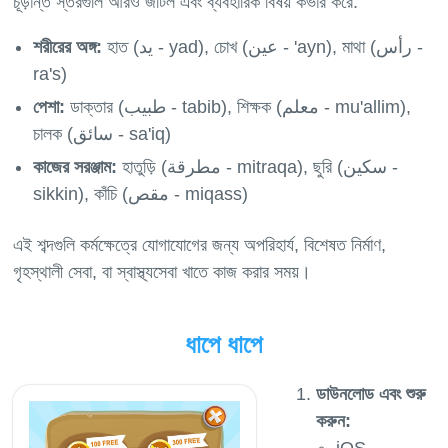
চূড়ান্ত স্তরগুলি আরও জটিল এবং ব্যবহারিক বিষয় কভার করে:
শরীরের অঙ্গ:
হাত (يد - yad), চোখ (عين - 'ayn), মাথা (رأس -
ra's)
পেশা:
ডাক্তার (طبيب - tabib), শিক্ষক (معلم - mu'allim),
চালক (سائق - sa'iq)
কাজের সরঞ্জাম:
হাতুড়ি (مطرقة - mitraqa), ছুরি (سكين -
sikkin), কাঁচি (مقص - miqass)
এই শব্দগুলি কর্মক্ষেত্রে যোগাযোগের জন্য অপরিহার্য, বিশেষত নির্মাণ,
ধাপে ধাপে
ডাউনলোড এবং শুরু
করুন: