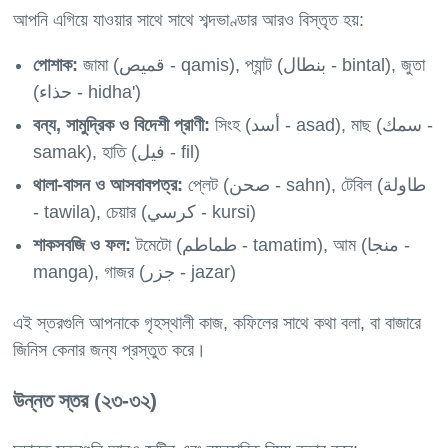
আপনি এগিয়ে যাওয়ার সাথে সাথে শব্দভাণ্ডার আরও বিস্তৃত হয়:
পোশাক:
জামা (قميص - qamis), প্যান্ট (بنطال - bintal), জুতা
(حذاء - hidha')
বন্য, সামুদ্রিক ও বিদেশী প্রাণী:
সিংহ (أسد - asad), মাছ (سمك -
samak), হাতি (فيل - fil)
থালা-বাসন ও আসবাবপত্র:
প্লেট (صحن - sahn), টেবিল (طاولة
- tawila), চেয়ার (كرسي - kursi)
শাকসবজি ও ফল:
টমেটো (طماطم - tamatim), আম (منجا -
manga), গাজর (جزر - jazar)
এই স্তরগুলি আপনাকে গৃহস্থালী কাজ, কফিলের সাথে কথা বলা, বা বাজারে
উন্নত স্তর (২৩-৩২)