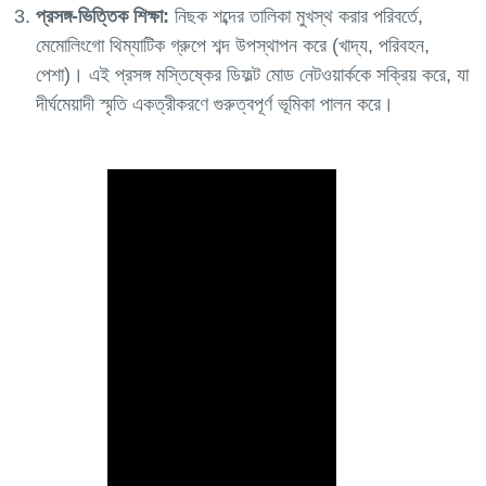
প্রসঙ্গ-ভিত্তিক শিক্ষা:
নিছক শব্দের তালিকা মুখস্থ করার পরিবর্তে,
মেমোলিংগো থিম্যাটিক গ্রুপে শব্দ উপস্থাপন করে (খাদ্য, পরিবহন,
পেশা)। এই প্রসঙ্গ মস্তিষ্কের ডিফল্ট মোড নেটওয়ার্ককে সক্রিয় করে, যা
দীর্ঘমেয়াদী স্মৃতি একত্রীকরণে গুরুত্বপূর্ণ ভূমিকা পালন করে।