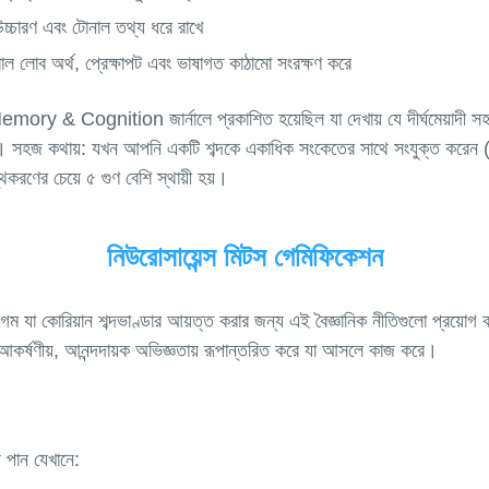
 উচ্চারণ এবং টোনাল তথ্য ধরে রাখে
োরাল লোব অর্থ, প্রেক্ষাপট এবং ভাষাগত কাঠামো সংরক্ষণ করে
ory & Cognition জার্নালে প্রকাশিত হয়েছিল যা দেখায় যে দীর্ঘমেয়াদী সহযো
কারী। সহজ কথায়: যখন আপনি একটি শব্দকে একাধিক সংকেতের সাথে সংযুক্ত করেন (
নিউরোসায়েন্স মিটস গেমিফিকেশন
েম যা কোরিয়ান শব্দভাণ্ডার আয়ত্ত করার জন্য এই বৈজ্ঞানিক নীতিগুলো প্রয়োগ
ে পান যেখানে: