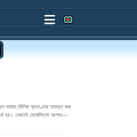
ন ভাষার মৌলিক শব্দভাণ্ডার আয়ত্ত করা
ে ব্যর্থ হয়। এখানেই মেমোলিংগো আলাদা—