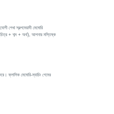
গী শেখা স্বল্পমেয়াদী মেমোরি
চিত্র + শব্দ + অর্থ), আপনার মস্তিষ্ক
 করে। ক্লাসিক মেমোরি-ম্যাচিং গেমের