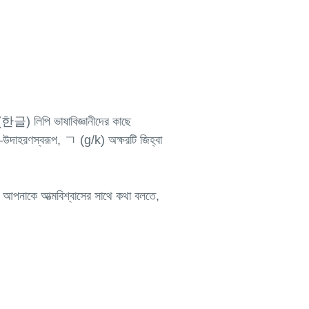
ল (한글) লিপি ভাষাবিজ্ঞানীদের কাছে
ে—উদাহরণস্বরূপ, ㄱ (g/k) অক্ষরটি জিহ্বা
 যা আপনাকে আত্মবিশ্বাসের সাথে কথা বলতে,