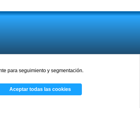
mente para seguimiento y segmentación.
Empleos
Blog
Contactos
Aceptar todas las cookies
/
Términos y condiciones
/
Política de cookies