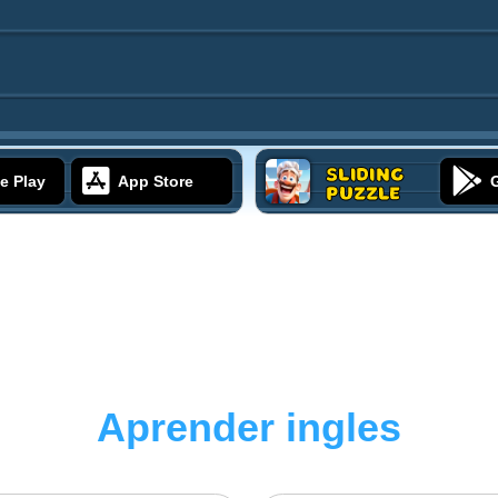
Sliding
e Play
App Store
Puzzle
Aprender ingles