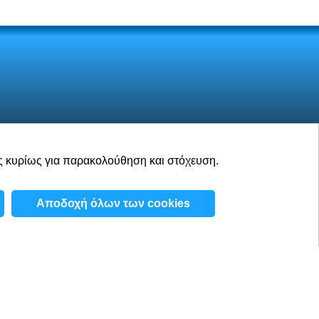
ας κυρίως για παρακολούθηση και στόχευση.
ασίες
Ιστολόγιο
Επαφές
Αποδοχή όλων των cookies
ήτου
/
Όροι & Προϋποθέσεις
/
Πολιτική Cookie