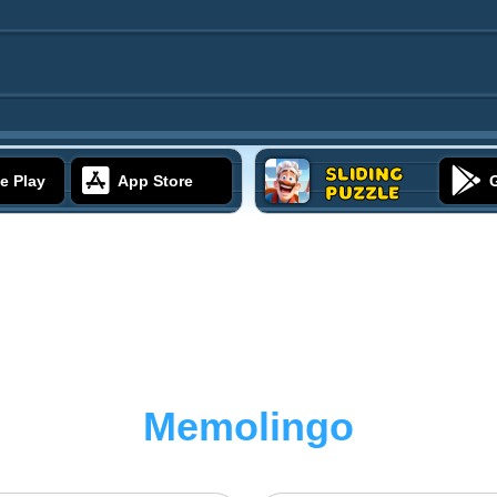
Sliding
e Play
App Store
Puzzle
Memolingo