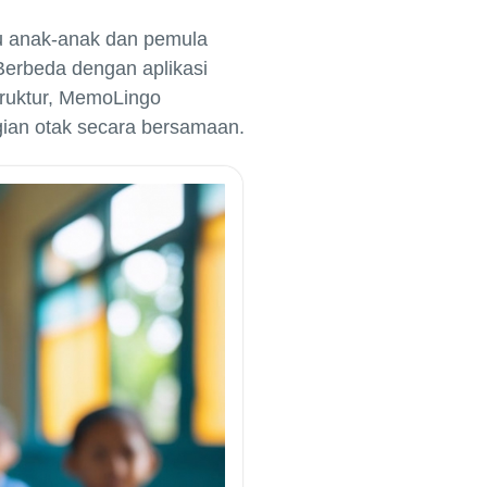
u anak-anak dan pemula
Berbeda dengan aplikasi
truktur, MemoLingo