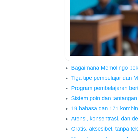
Bagaimana Memolingo beker
Tiga tipe pembelajar dan 
Program pembelajaran bert
Sistem poin dan tantangan
19 bahasa dan 171 kombin
Atensi, konsentrasi, dan d
Gratis, aksesibel, tanpa t