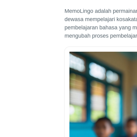
MemoLingo adalah permainan
dewasa mempelajari kosakata
pembelajaran bahasa yang me