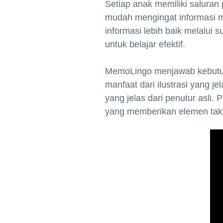
Setiap anak memiliki saluran
mudah mengingat informasi m
informasi lebih baik melalui 
untuk belajar efektif.
MemoLingo menjawab kebutuha
manfaat dari ilustrasi yang j
yang jelas dari penutur asli.