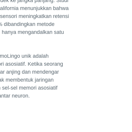
dek ke jangka panjang. Studi
 California menunjukkan bahwa
sensori meningkatkan retensi
% dibandingkan metode
g hanya mengandalkan satu
oLingo unik adalah
 asosiatif. Ketika seorang
ar anjing dan mendengar
Otak membentuk jaringan
sel-sel memori asosiatif