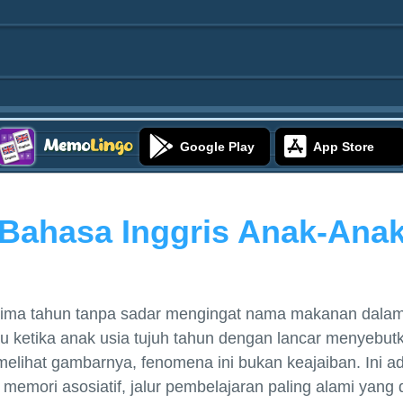
Google Play
App Store
Bahasa Inggris Anak-Ana
 lima tahun tanpa sadar mengingat nama makanan dalam
au ketika anak usia tujuh tahun dengan lancar menyeb
lihat gambarnya, fenomena ini bukan keajaiban. Ini adal
ori asosiatif, jalur pembelajaran paling alami yang dim