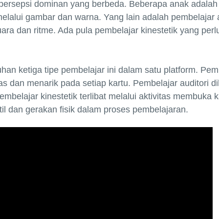
 persepsi dominan yang berbeda. Beberapa anak adalah 
elalui gambar dan warna. Yang lain adalah pembelajar 
suara dan ritme. Ada pula pembelajar kinestetik yang pe
n ketiga tipe pembelajar ini dalam satu platform. Pem
elas dan menarik pada setiap kartu. Pembelajar auditori 
 Pembelajar kinestetik terlibat melalui aktivitas membuk