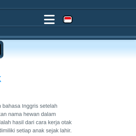
k
 bahasa Inggris setelah
utkan nama hewan dalam
ah hasil dari cara kerja otak
iliki setiap anak sejak lahir.