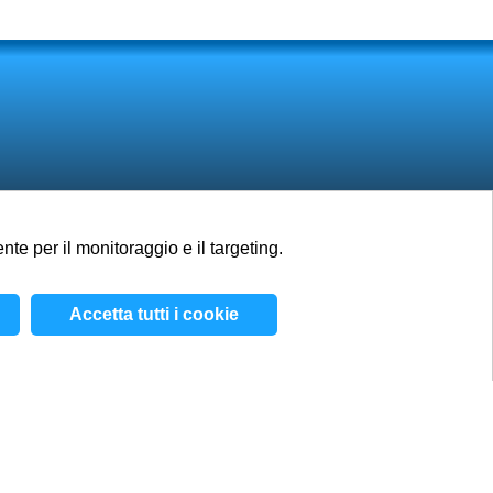
te per il monitoraggio e il targeting.
Lavori
Blog
Contatti
Accetta tutti i cookie
/
Termini e condizioni
/
Informativa sui cookie