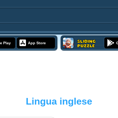
Sliding
e Play
App Store
Puzzle
Lingua inglese