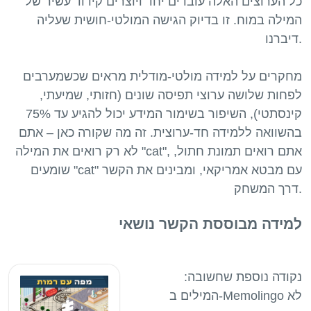
כל הערוצים האלה עובדים יחד ויוצרים קידוד עשיר של
המילה במוח. זו בדיוק הגישה המולטי-חושית שעליה
דיברנו.
מחקרים על למידה מולטי-מודלית מראים שכשמערבים
לפחות שלושה ערוצי תפיסה שונים (חזותי, שמיעתי,
קינסתטי), השיפור בשימור המידע יכול להגיע עד 75%
בהשוואה ללמידה חד-ערוצית. זה מה שקורה כאן – אתם
לא רק רואים את המילה "cat", אתם רואים תמונת חתול,
שומעים "cat" עם מבטא אמריקאי, ומבינים את הקשר
למידה מבוססת הקשר נושאי
נקודה נוספת שחשובה:
המילים ב-Memolingo לא