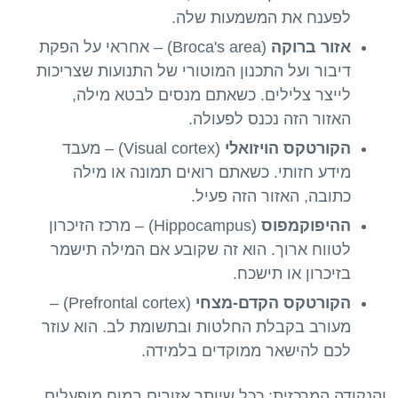
לפענח את המשמעות שלה.
אזור ברוקה
(Broca's area) – אחראי על הפקת
דיבור ועל התכנון המוטורי של התנועות שצריכות
לייצר צלילים. כשאתם מנסים לבטא מילה,
האזור הזה נכנס לפעולה.
הקורטקס הויזואלי
(Visual cortex) – מעבד
מידע חזותי. כשאתם רואים תמונה או מילה
כתובה, האזור הזה פעיל.
ההיפוקמפוס
(Hippocampus) – מרכז הזיכרון
לטווח ארוך. הוא זה שקובע אם המילה תישמר
בזיכרון או תישכח.
הקורטקס הקדם-מצחי
(Prefrontal cortex) –
מעורב בקבלת החלטות ובתשומת לב. הוא עוזר
לכם להישאר ממוקדים בלמידה.
והנקודה המרכזית: ככל שיותר אזורים במוח מופעלים