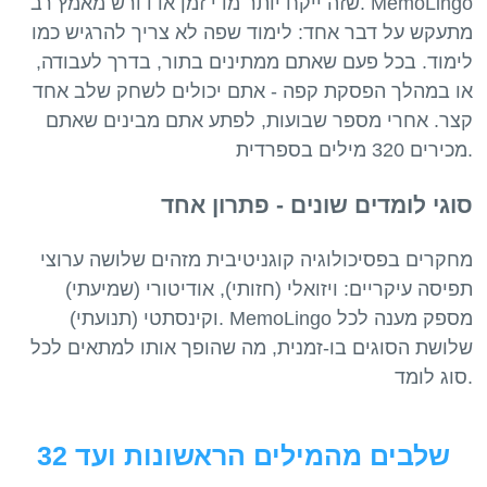
שזה ייקח יותר מדי זמן או דורש מאמץ רב. MemoLingo
מתעקש על דבר אחד: לימוד שפה לא צריך להרגיש כמו
לימוד. בכל פעם שאתם ממתינים בתור, בדרך לעבודה,
או במהלך הפסקת קפה - אתם יכולים לשחק שלב אחד
קצר. אחרי מספר שבועות, לפתע אתם מבינים שאתם
סוגי לומדים שונים - פתרון אחד
מחקרים בפסיכולוגיה קוגניטיבית מזהים שלושה ערוצי
תפיסה עיקריים: ויזואלי (חזותי), אודיטורי (שמיעתי)
וקינסתטי (תנועתי). MemoLingo מספק מענה לכל
שלושת הסוגים בו-זמנית, מה שהופך אותו למתאים לכל
32 שלבים מהמילים הראשונות ועד