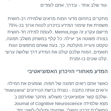
עוד שלב אחד - ובדרך, אתם לומדים.
מחקרים בתחום מדעי המוח מראים שלמידה רב-חושית
משפרת את שימור המידע בזיכרון לטווח ארוך בכ-75%
לעומת למידה חד-חושית. MemoLingo מיישם עקרון זה
בצורה פשוטה אך יעילה: כל קלף במשחק משלב תמונה,
טקסט והגייה מוקלטת. כך, בעת שאתם מחפשים זוגות
תואמים, המוח שלכם קולט את המידע דרך שלושה ערוצי
המדע מאחורי הזיכרון האסוציאטיבי
כאשר אתם רואים תמונה של תפוח, שומעים את המילה
"manzana" ורואים אותה כתובה - נוצרת ברשת הנוירונים
שלכם קשר אסוציאטיבי משולש. מחקר שפורסם ב-
Journal of Cognitive Neuroscience מצא שלמידה
המשלבת זיכרון ויזואלי, שמיעתי ומילולי-לשוני יחד