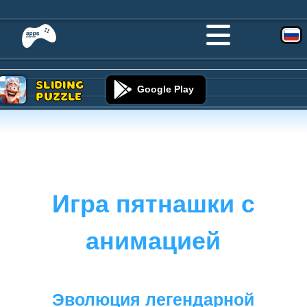
Sliding
Google Play
Puzzle
Игра пятнашки с
анимацией
Эволюция легендарной