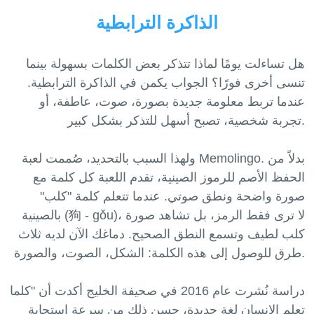
الذاكرة الترابطية
هل تساءلت يومًا لماذا تتذكر بعض الكلمات بسهولة بينما
تنسى أخرى فورًا؟ الجواب يكمن في الذاكرة الترابطية.
عندما تربط معلومة جديدة بصورة، صوت، عاطفة، أو
تجربة شخصية، تصبح أسهل للتذكر بشكل كبير.
ولهذا السبب بالتحديد، صُممت لعبة Memolingo. بدلاً من
الحفظ الأصم للرموز الصينية، تقدم اللعبة كل كلمة مع
صورة واضحة ونطق صوتي. عندما تتعلم كلمة "كلب"
بالصينية (狗 - gǒu)، لا ترى فقط الرمز، بل تشاهد صورة
كلب لطيف وتسمع النطق الصحيح. دماغك الآن لديه ثلاث
طرق للوصول إلى هذه الكلمة: الشكل، الصوت، والصورة.
دراسة نُشرت عام 2016 في صحيفة الخليج أكدت أن "كلما
تعلم الإنسان لغة جديدة، حسن ذلك من سرعة استجابة