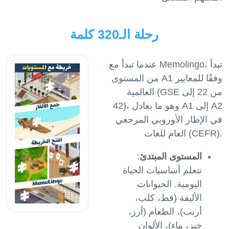
رحلة الـ320 كلمة
عندما تبدأ مع Memolingo، تبدأ
من المستوى A1 وفقًا للمعايير
العالمية (GSE من 22 إلى
42)، وهو ما يعادل A1 إلى A2
في الإطار الأوروبي المرجعي
العام للغات (CEFR).
المستوى المبتدئ
:
تتعلم أساسيات الحياة
اليومية. الحيوانات
الأليفة (قط، كلب،
أرنب)، الطعام (أرز،
خبز، ماء)، الألوان