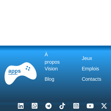
À
Jeux
propos
Vision
Emplois
Blog
Contacts