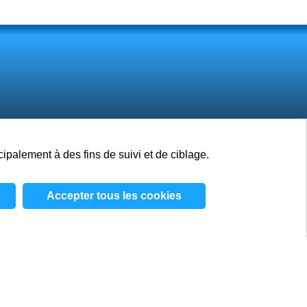
cipalement à des fins de suivi et de ciblage.
Emplois
Blog
Contacts
Accepter tous les cookies
ditions générales
/
Politique relative aux cookies