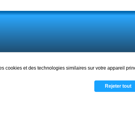
es cookies et des technologies similaires sur votre appareil prin
À propos
Jeux
Vision
Rejeter tout
Politique de confidentialité
/
Con