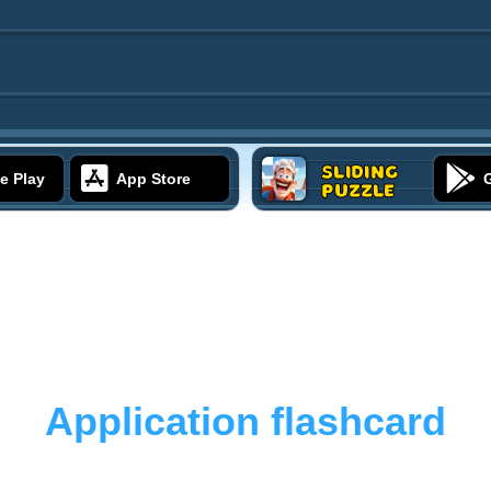
Sliding
e Play
App Store
Puzzle
Application flashcard