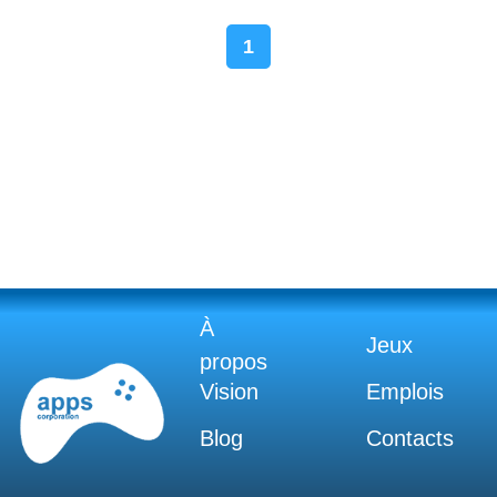
1
À
Jeux
propos
Vision
Emplois
Blog
Contacts